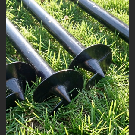
*
Цены на монтаж действуют от
12 свай;
*
Доставка рассчитывается отдельно